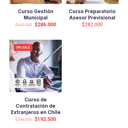
Curso Gestión
Curso Preparatorio
Municipal
Asesor Previsional
Original
Current
$
286.000
$
282.000
$
663.000
price
price
was:
is:
$663.000.
$286.000.
ON SALE
Curso de
Contratación de
Extranjeros en Chile
Original
Current
$
192.500
$
296.000
price
price