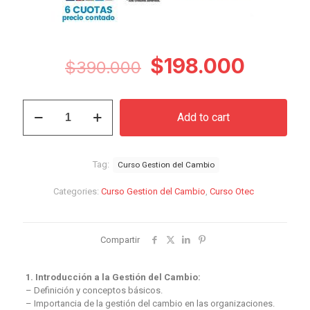
Original
Curren
$
198.000
$
390.000
price
price
was:
is:
Curso
Add to cart
Gestión
$390.000.
$198.0
del
Cambio
quantity
Tag:
Curso Gestion del Cambio
Categories:
Curso Gestion del Cambio
,
Curso Otec
Compartir
1. Introducción a la Gestión del Cambio:
– Definición y conceptos básicos.
– Importancia de la gestión del cambio en las organizaciones.