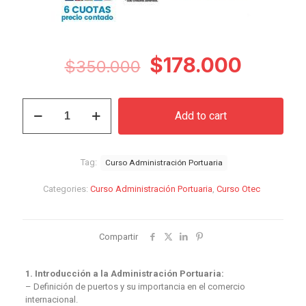
Original
Curren
$
178.000
$
350.000
price
price
was:
is:
Curso
Add to cart
Administración
$350.000.
$178.0
Portuaria
quantity
Tag:
Curso Administración Portuaria
Categories:
Curso Administración Portuaria
,
Curso Otec
Compartir
1. Introducción a la Administración Portuaria:
– Definición de puertos y su importancia en el comercio
internacional.