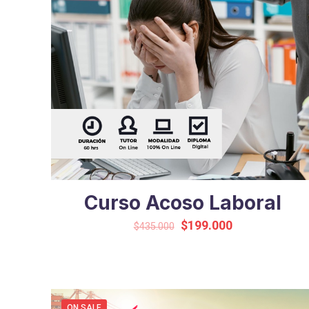
Curso Acoso Laboral
Original
Current
$
199.000
$
435.000
price
price
was:
is:
$435.000.
$199.000.
ON SALE