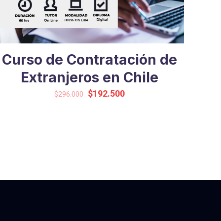
Curso de Contratación de
Extranjeros en Chile
Original
Current
$
192.500
$
296.000
price
price
was:
is:
$296.000.
$192.500.