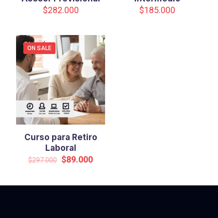
$
282.000
$
185.000
ON SALE
Curso para Retiro
Laboral
Original
Current
$
89.000
$
297.000
price
price
was:
is:
$297.000.
$89.000.