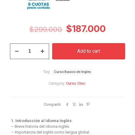
Original
Curren
$
187.000
$
299.000
price
price
was:
is:
Curso
Add to cart
Básico
$299.000.
$187.0
de
Ingles
quantity
Tag:
Curso Basico de Ingles
Category:
Curso Otec
Compartir
1. Introducción al Idioma Inglés:
– Breve historia del idioma inglés.
– Importancia del inglés como lengua global.