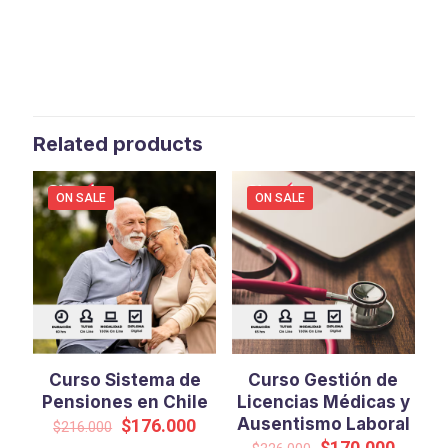
Related products
ON SALE
ON SALE
Curso Sistema de
Curso Gestión de
Pensiones en Chile
Licencias Médicas y
Original
Current
Ausentismo Laboral
$
176.000
$
216.000
price
price
Original
Curren
$
170.000