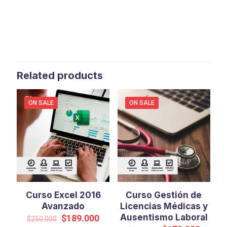
Related products
ON SALE
ON SALE
Curso Excel 2016
Curso Gestión de
Avanzado
Licencias Médicas y
Original
Current
Ausentismo Laboral
$
189.000
$
250.000