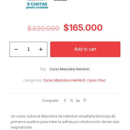
Original
Curren
$
165.000
$
320.000
price
price
was:
is:
Curso
Add to cart
Maniobra
$320.000.
$165.0
Heimlich
quantity
Tag:
Curso Maniobra Heimlich
Categories:
Curso Maniobra Heimlich
,
Curso Otec
Compartir
Un curso sobre la Maniobra de Heimlich enseñaría técnicas de
primeros auxilios para tratar la asfixia por obstrucción de las vías
respiratorias.