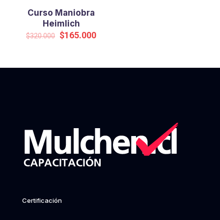
Curso Maniobra
Heimlich
Original
Current
$
165.000
$
320.000
price
price
was:
is:
$320.000.
$165.000.
Certificación