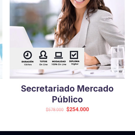
Secretariado Mercado
Público
Original
Current
$
254.000
$
578.000
price
price
was:
is:
$578.000.
$254.000.