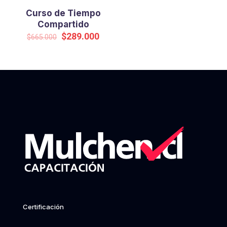
Curso de Tiempo
Compartido
Original
Current
$
289.000
$
665.000
price
price
was:
is:
$665.000.
$289.000.
Certificación